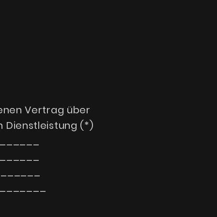
senen Vertrag über
 Dienstleistung (*)
______
______
________
_______