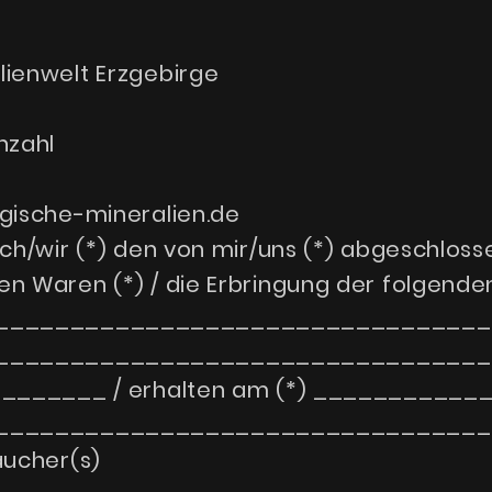
lienwelt Erzgebirge
nzahl
rgische-mineralien.de
ich/wir (*) den von mir/uns (*) abgeschlos
n Waren (*) / die Erbringung der folgenden
_________________________________
_________________________________
_________ / erhalten am (*) __________
_________________________________
ucher(s)